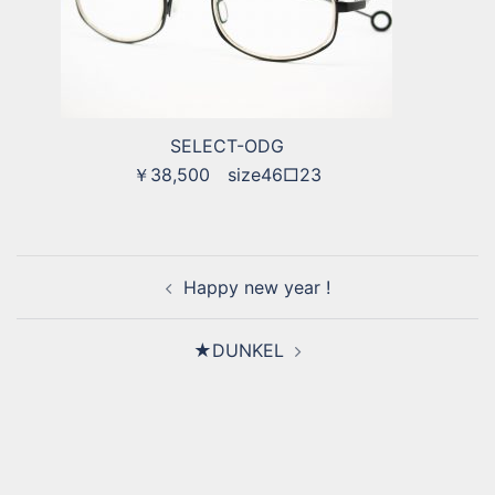
SELECT-ODG
￥38,500 size46□23
Happy new year !
★DUNKEL