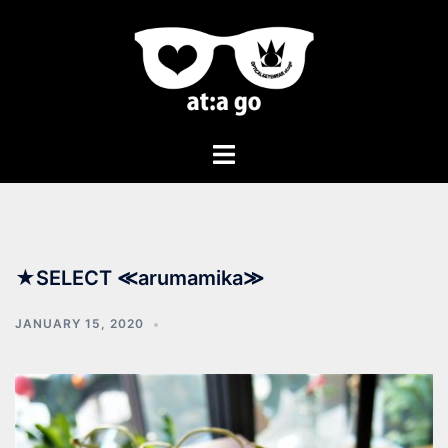
★SELECT ≪arumamika≫
JANUARY 15, 2020