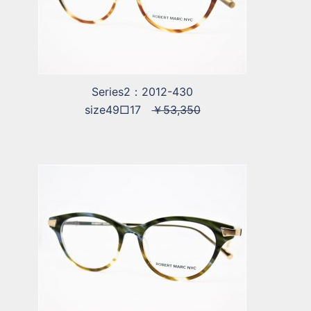
Series2：2012-430
size49□17
￥53,350