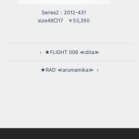
Series2：2012-431
size49□17 ￥53,350
★FLIGHT 006 ≪dita≫
★RAD ≪arumamika≫