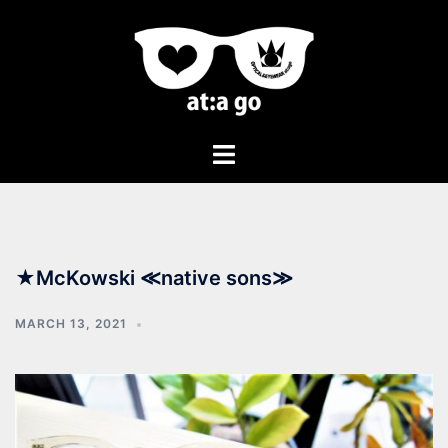
★McKowski ≪native sons≫
MARCH 13, 2021