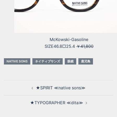
McKowski-Gasoline
SIZE46.8□25.4
￥41,800
NATIVE SONS
ネイティブサンズ
眼鏡
鹿児島
★SPIRIT ≪native sons≫
★TYPOGRAPHER ≪dita≫