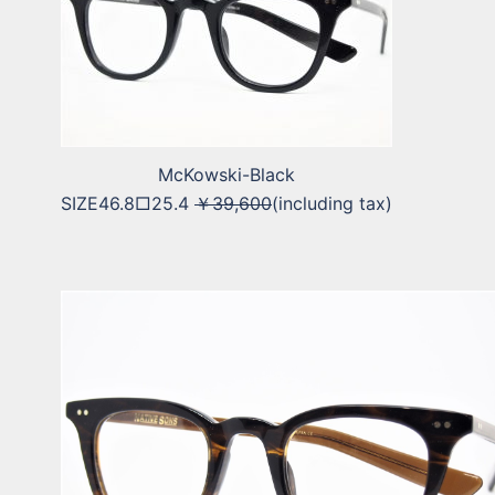
McKowski-Black
SIZE46.8□25.4
￥39,600
(including tax)