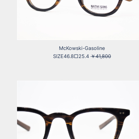
McKowski-Gasoline
SIZE46.8□25.4
￥41,800