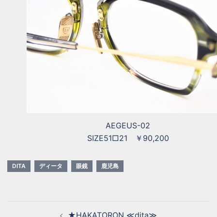
AEGEUS-02
SIZE51□21 ￥90,200
DITA
ディータ
眼鏡
鹿児島
★HAKATORON ≪dita≫