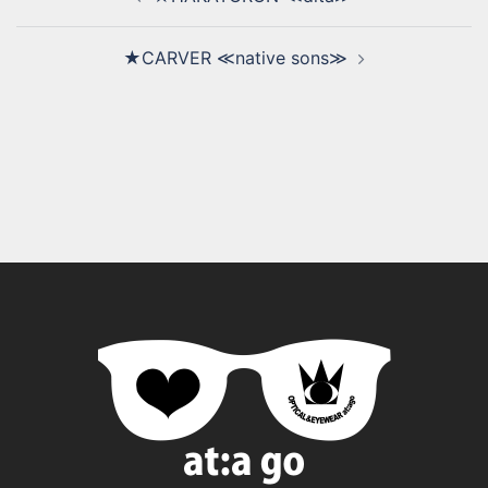
★CARVER ≪native sons≫