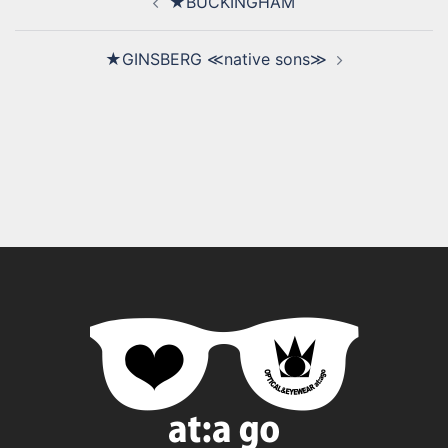
★BUCKINGHAM
★GINSBERG ≪native sons≫