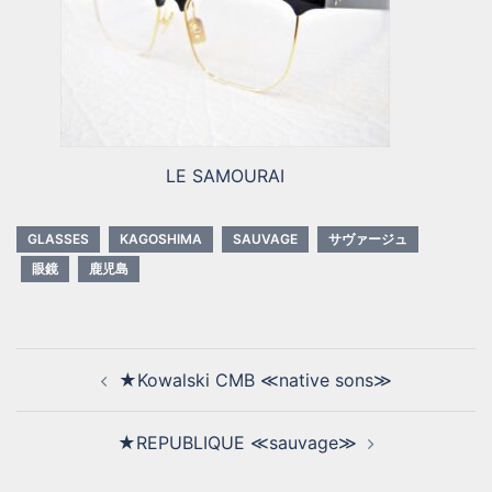
LE SAMOURAI
GLASSES
KAGOSHIMA
SAUVAGE
サヴァージュ
眼鏡
鹿児島
★Kowalski CMB ≪native sons≫
★REPUBLIQUE ≪sauvage≫