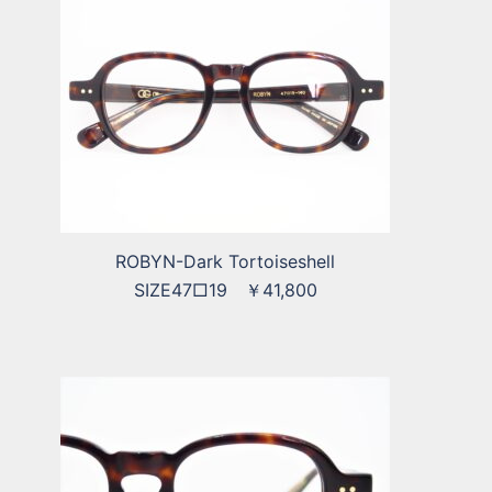
ROBYN-Dark Tortoiseshell
SIZE47□19 ￥41,800