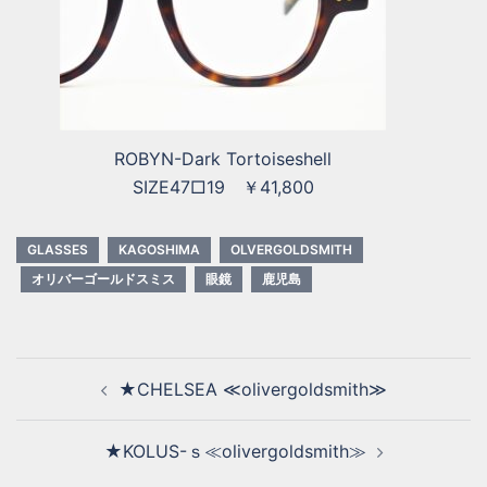
ROBYN-Dark Tortoiseshell
SIZE47□19 ￥41,800
GLASSES
KAGOSHIMA
OLVERGOLDSMITH
オリバーゴールドスミス
眼鏡
鹿児島
★CHELSEA ≪olivergoldsmith≫
★KOLUS-ｓ≪olivergoldsmith≫