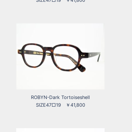
SIZE47□19 ￥41,800
ROBYN-Dark Tortoiseshell
SIZE47□19 ￥41,800