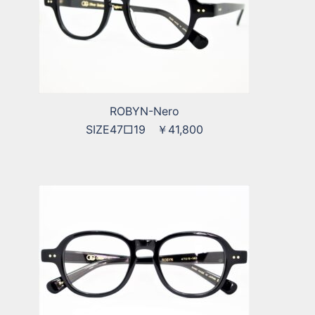
ROBYN-Nero
SIZE47□19 ￥41,800