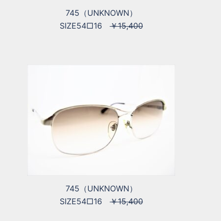
745（UNKNOWN）
SIZE54□16
￥15,400
745（UNKNOWN）
SIZE54□16
￥15,400