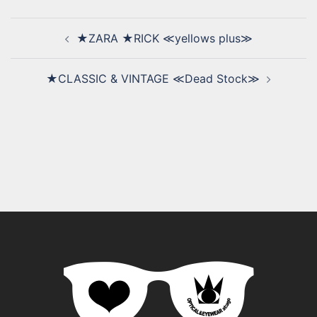
★ZARA ★RICK ≪yellows plus≫
★CLASSIC & VINTAGE ≪Dead Stock≫