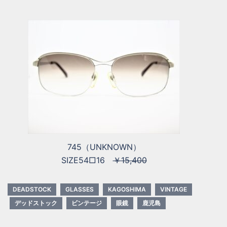
745（UNKNOWN）
SIZE54□16
￥15,400
DEADSTOCK
GLASSES
KAGOSHIMA
VINTAGE
デッドストック
ビンテージ
眼鏡
鹿児島