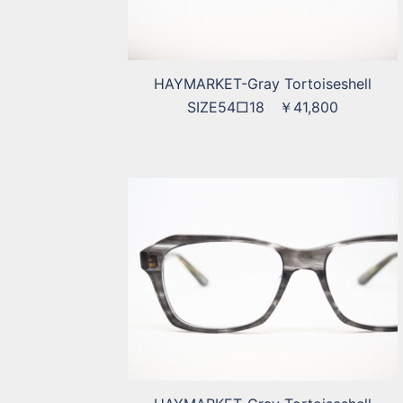
HAYMARKET-Gray Tortoiseshell
SIZE54□18 ￥41,800