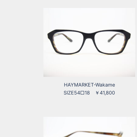
HAYMARKET-Wakame
SIZE54□18 ￥41,800