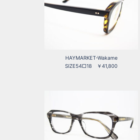
HAYMARKET-Wakame
SIZE54□18 ￥41,800