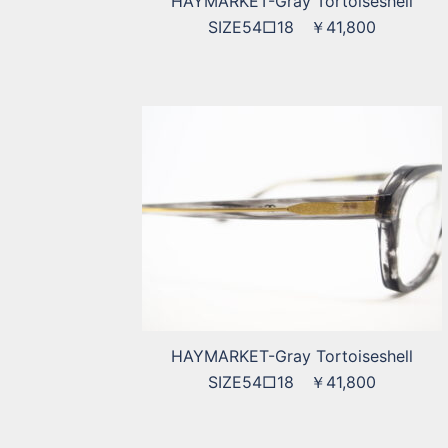
HAYMARKET-Gray Tortoiseshell
SIZE54□18 ￥41,800
HAYMARKET-Gray Tortoiseshell
SIZE54□18 ￥41,800