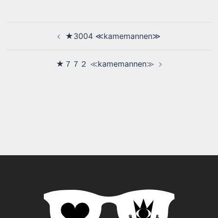
★3004 ≪kamemannen≫
★７７２ ≪kamemannen≫