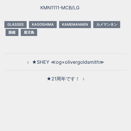
KMN1111-MCB/LG
GLASSES
KAGOSHIMA
KAMEMANNEN
カメマンネン
眼鏡
鹿児島
★SHEY ≪og×olivergoldsmith≫
★21周年です！