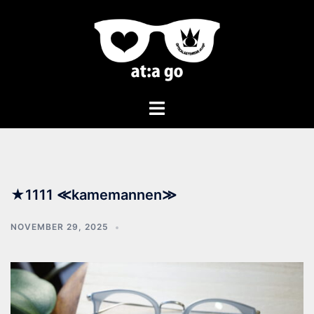
★1111 ≪kamemannen≫
NOVEMBER 29, 2025