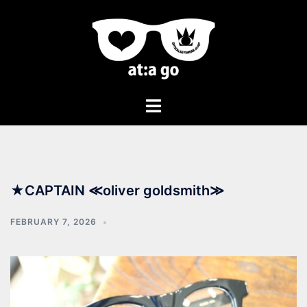
★CAPTAIN ≪oliver goldsmith≫
FEBRUARY 7, 2026