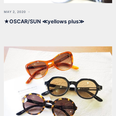
MAY 2, 2020
★OSCAR/SUN ≪yellows plus≫