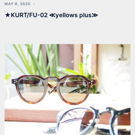
MAY 9, 2020
★KURT/FU-02 ≪yellows plus≫