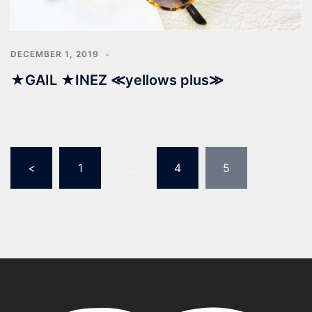
DECEMBER 1, 2019
★GAIL ★INEZ ≪yellows plus≫
<
1
…
4
5