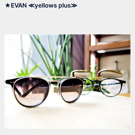
★EVAN ≪yellows plus≫