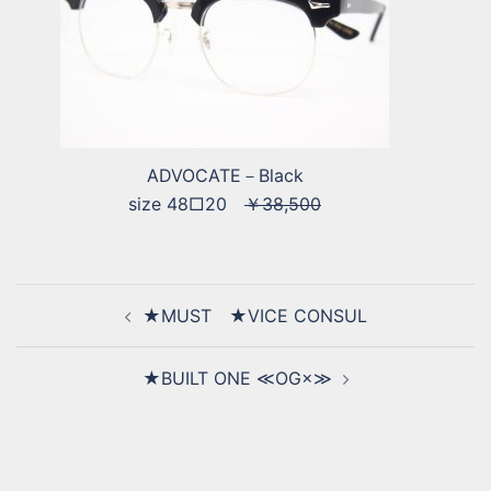
ADVOCATE－Black
size 48□20
￥38,500
★MUST ★VICE CONSUL
★BUILT ONE ≪OG×≫